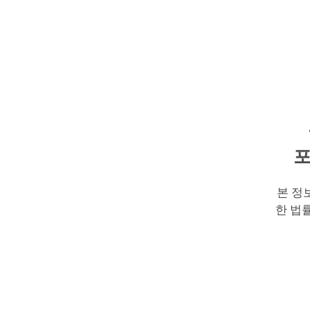
포
본 정
한 법