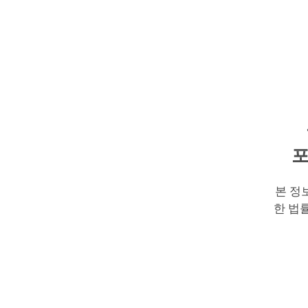
포
본 정
한 법