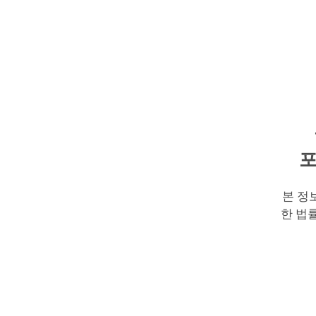
포
본 정
한 법