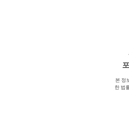
포
본 정
한 법